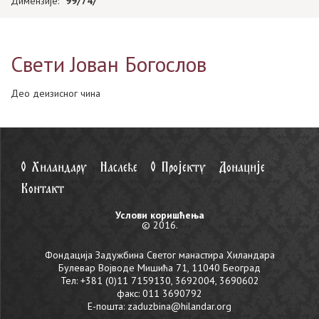
Димензије:
99/74/
Свети Јован Богослов
Део деизисног чина
О Хиландару
Наслеђе
О Пројекту
Донације
Контакт
Услови коришћења
© 2016.
Фондација Задужбина Светог манастира Хиландара
Булевар Војводе Мишића 71, 11040 Београд
Тел: +381 (0)11 7159130, 3692004, 3690602
факс: 011 3690792
Е-пошта:
zaduzbina@hilandar.org